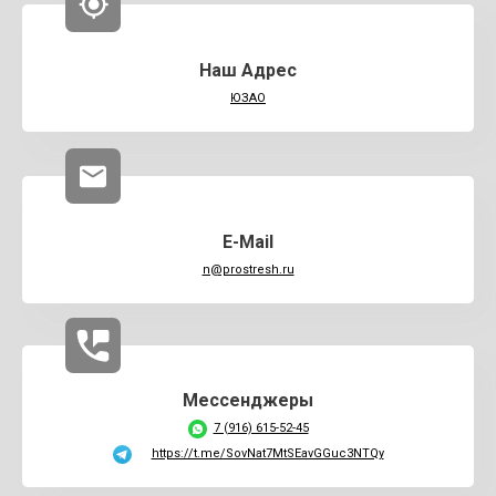
Наш Адрес
ЮЗАО
E-Mail
n@prostresh.ru
Мессенджеры
7 (916) 615-52-45
https://t.me/SovNat7MtSEavGGuc3NTQy